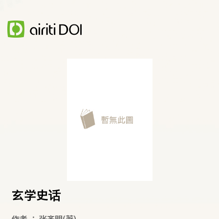
玄学史话
作者
：
张齐明
(著)