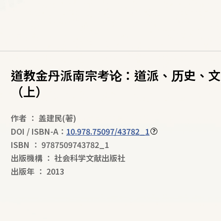
道教金丹派南宗考论：道派、历史、文
（上）
作者
：
盖建民
(著)
DOI / ISBN-A：
10.978.75097/43782_1
ISBN
：
9787509743782_1
出版機構
：
社会科学文献出版社
出版年
：
2013