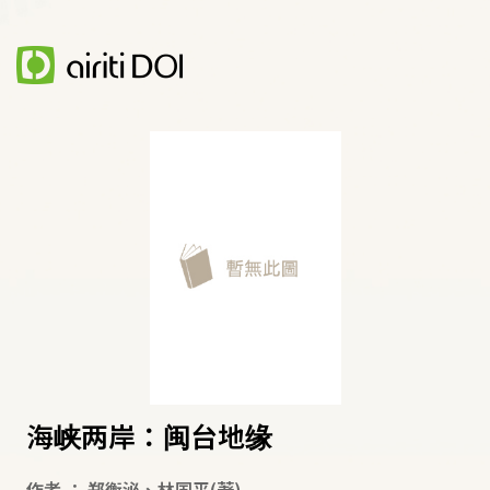
海峡两岸：闽台地缘
作者
：
郑衡泌
、
林国平
(著)