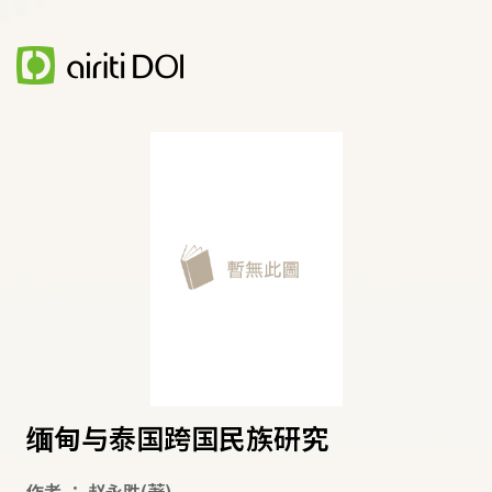
缅甸与泰国跨国民族研究
作者
：
赵永胜
(著)