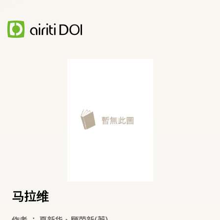
马拉维
作者
：
夏新华
、
顾荣新
(著)