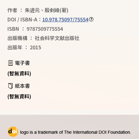
作者
：
朱进元
、
殷剑峰
(著)
DOI / ISBN-A：
10.978.75097/75554
ISBN
：
9787509775554
出版機構
：
社会科学文献出版社
出版年
：
2015
電子書
(暫無資料)
紙本書
(暫無資料)