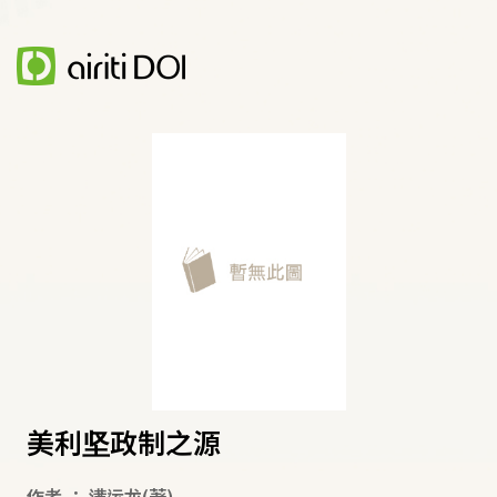
美利坚政制之源
作者
：
满运龙
(著)