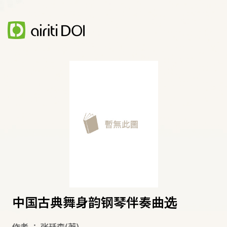
中国古典舞身韵钢琴伴奏曲选
作者
：
张廷森
(著)