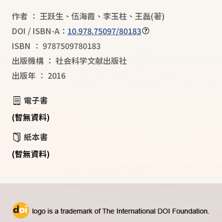
作者
：
王跃生
、
伍海霞
、
李玉柱
、
王磊
(著)
DOI / ISBN-A：
10.978.75097/80183
ISBN
：
9787509780183
出版機構
：
社会科学文献出版社
出版年
：
2016
電子書
(暫無資料)
紙本書
(暫無資料)