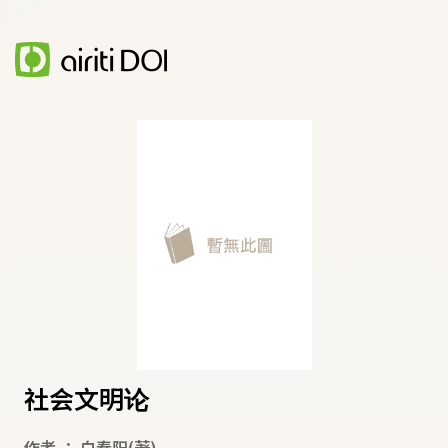
社会文明论
作者
：
白春阳
(著)