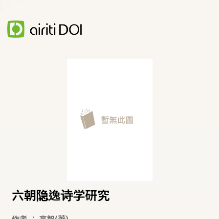
六朝隐逸诗学研究
作者
：
高智
(著)