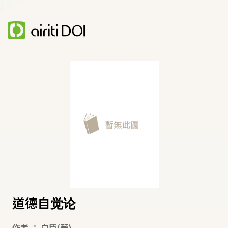
道德自觉论
作者
：
白臣
(著)