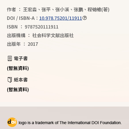
作者
：
王宏淼
、
张平
、
张小溪
、
张鹏
、
程锦锥
(著)
DOI / ISBN-A：
10.978.75201/11911
ISBN
：
9787520111911
出版機構
：
社会科学文献出版社
出版年
：
2017
電子書
(暫無資料)
紙本書
(暫無資料)