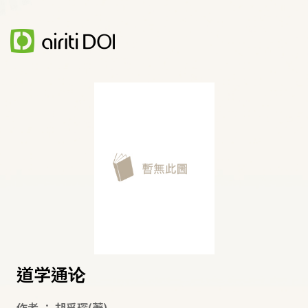
道学通论
作者
：
胡孚琛
(著)