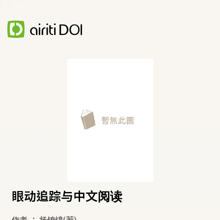
眼动追踪与中文阅读
作者
：
杨锦绵
(著)