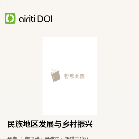
民族地区发展与乡村振兴
作者
：
贺卫光
、
尹伟先
、
祁进玉
(著)