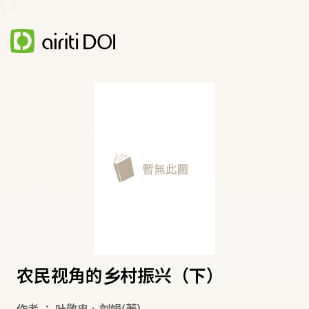
农民视角的乡村振兴（下）
作者
：
叶敬忠
、
刘娟
(著)