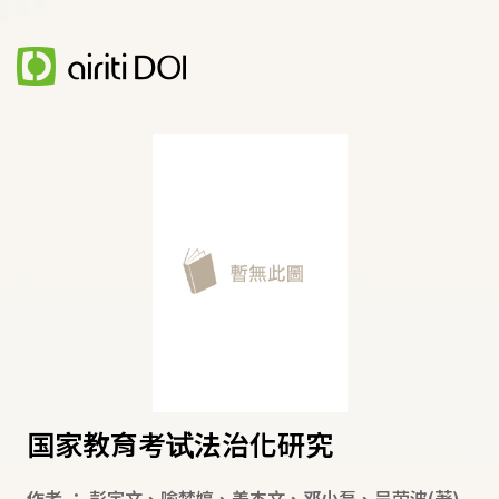
国家教育考试法治化研究
作者
：
彭宇文
、
喻梦婷
、
姜杰文
、
邓小磊
、
吴荣波
(著)