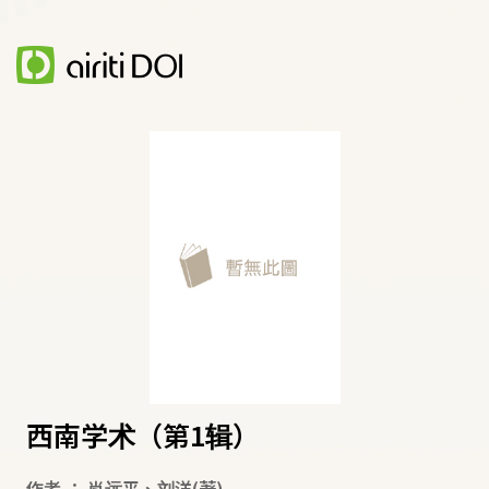
西南学术（第1辑）
作者
：
肖远平
、
刘洋
(著)