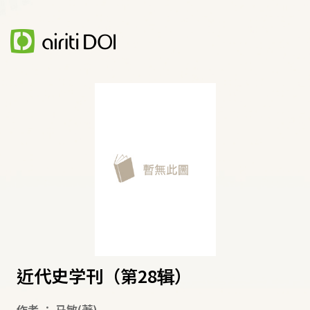
近代史学刊（第28辑）
作者
：
马敏
(著)