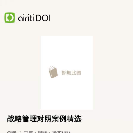
战略管理对照案例精选
作者
：
马麟
、
顾桥
、
梁东
(著)