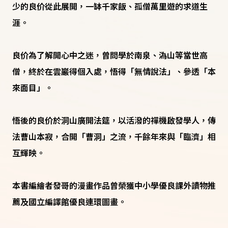
少的良价從此展開，一缽千家飯、孤僧萬里遊的求道生
涯。
良价為了解開心中之迷，曾問學於南泉、溈山等當世高
僧，終於在雲巖得個入處，悟得「無情說法」、參透「本
來面目」。
悟後的良价於洞山廣開法筵，以活潑的禪機啟發學人，傳
法曹山本寂，合開「曹洞」之流，千餘年來與「臨濟」相
互輝映。
本書編繪者發哥的漫畫作品曾榮獲中小學優良課外讀物推
薦及國立編譯館優良連環圖畫。