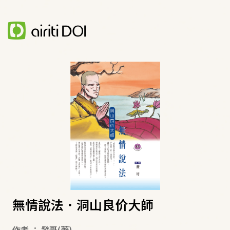
無情說法．洞山良价大師
作者
：
發哥
(著)