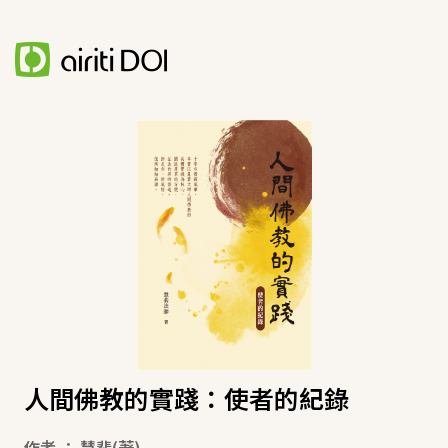
人間佛教的實踐：使者的紀錄
作者
：
慧裴
(著)