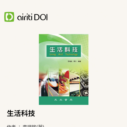
生活科技
作者
：
李翊銘
(著)