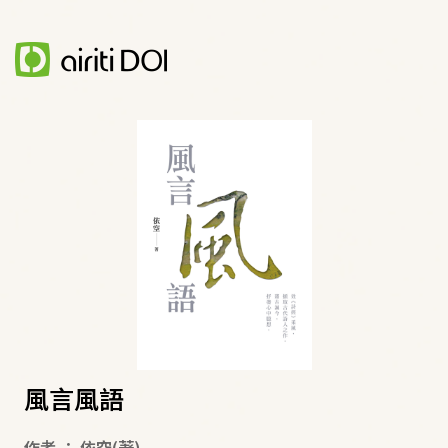
風言風語
作者
：
依空
(著)