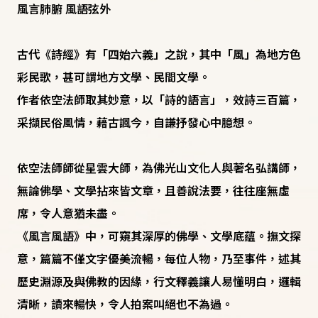
風言肺腑 風語弦外
古代《詩經》有「四始六義」之說，其中「風」為地方色
彩民歌，甚可謂地方文學、民間文學。
作者依空法師取其妙意，以「詩的語言」，效詩三百篇，
采擷民俗風情，藉古諷今，自謙抒發心中臆想。
依空法師師從星雲大師，為佛光山文化人與著名弘講師，
無論佛學、文學拈來皆文章，且善說法要，往往座無虛
席，令人意猶未盡。
《風言風語》中，可窺其深厚的佛學、文學底蘊。撫文探
意，篇篇不僅文字優美流暢，每位人物，乃至事件，述其
歷史淵源及與佛教的因緣，行文釋義讓人易懂明白，邏輯
清晰，讀來暢快，令人拍案叫絕也不為過。