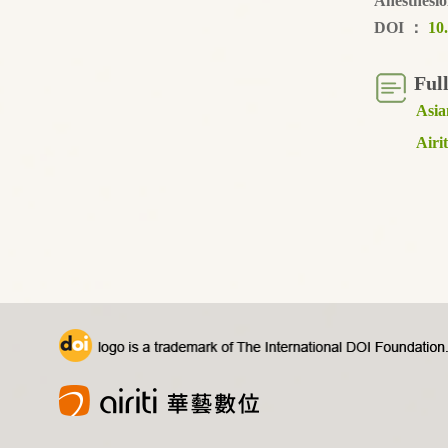
Anesthesio
DOI
：
10
Ful
Asia
Airi