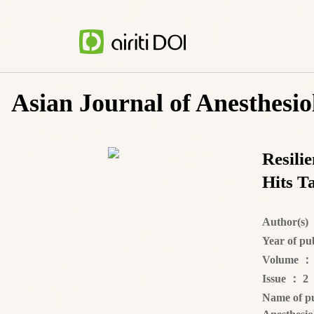
Asian Journal of Anesthesio
Resili
Hits T
Author(s)
Year of pu
Volume
：
Issue
：
2
Name of pu