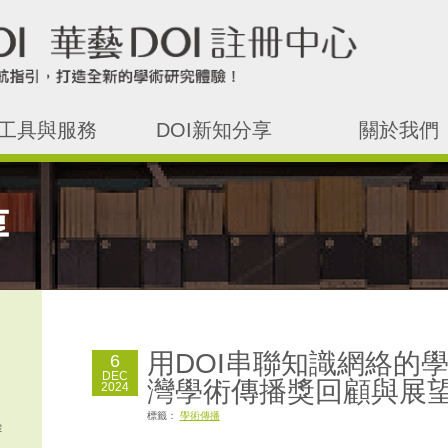
I工具與服務
DOI新知分享
關於我們
用DOI串聯知識網絡的學
6
DEC
灣學術傳播獎回顧與展
2024
標籤：
學術傳播
e