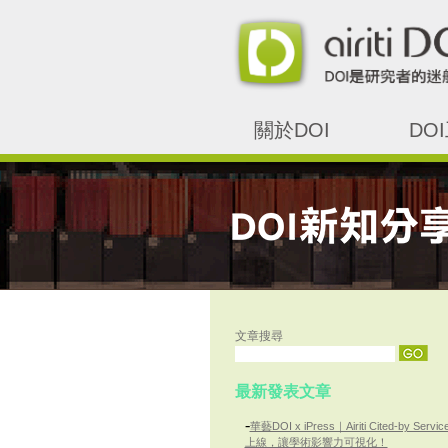
關於DOI
DO
文章搜尋
最新發表文章
-
華藝DOI x iPress｜Airiti Cited-by Servic
上線，讓學術影響力可視化！